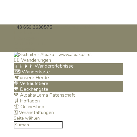
+43 650 3630575
kontakt@alpaka.tirol
Instagram
Instagram
Kontaktformular
Impressum
🚶‍♂️ Wanderungen
👨‍👩‍👧‍👦 Wandererlebnisse
🗺️ Wanderkarte
🦙 unsere Herde
💚 Verkaufstiere
🧡 Deckhengste
💙 Alpaka/Lama Patenschaft
🛒 Hofladen
📦 Onlineshop
🗓️ Veranstaltungen
Seite wählen