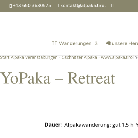
+43 650 3630575
kontakt@alpaka.tirol
🚶‍♂️ Wanderungen
🦙 unsere Her
Start
Alpaka Veranstaltungen - Gschnitzer Alpaka - www.alpaka.tirol
Y
YoPaka – Retreat
Dauer:
Alpakawanderung: gut 1,5 h, Y