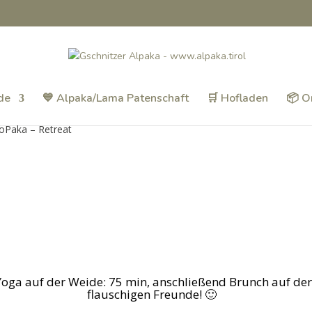
de
💙 Alpaka/Lama Patenschaft
🛒 Hofladen
📦 O
oPaka – Retreat
oga auf der Weide: 75 min, anschließend Brunch auf der 
flauschigen Freunde! 🙂