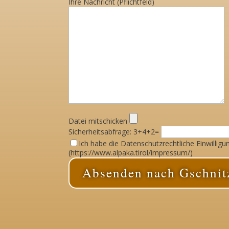
Ihre Nachricht (Pflichtfeld)
Datei mitschicken
Sicherheitsabfrage:
3+4+2=
Ich habe die Datenschutzrechtliche Einwillig
(https://www.alpaka.tirol/impressum/)
Absenden nach Gschnit