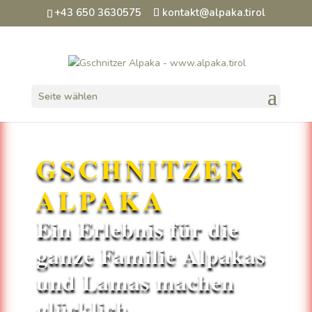
+43 650 3630575
kontakt@alpaka.tirol
Seite wählen
GSCHNITZER
ALPAKA
Ein Erlebnis für die
ganze Familie Alpakas
und Lamas machen
glücklich