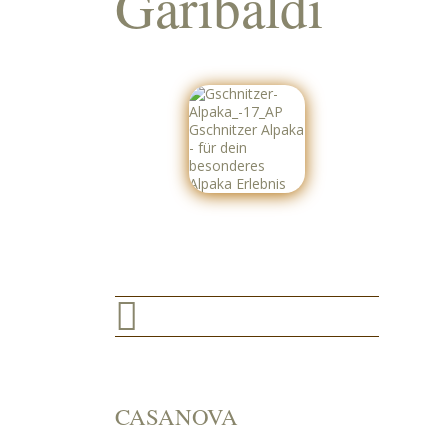
Garibaldi

CASANOVA