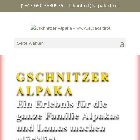
+43 650 3630575
kontakt@alpaka.tirol
Seite wählen
GSCHNITZER
ALPAKA
Ein Erlebnis für die
ganze Familie Alpakas
und Lamas machen
glücklich