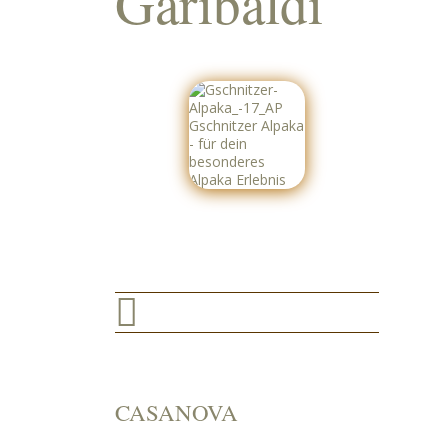
Garibaldi

CASANOVA