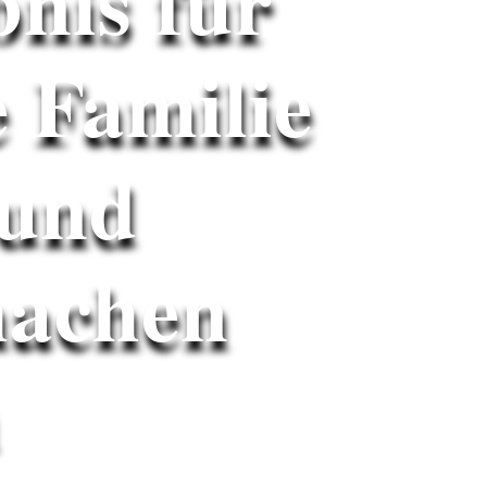
bnis für
e Familie
 und
achen
h