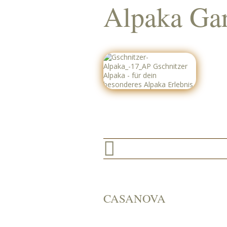
Alpaka Gar

CASANOVA