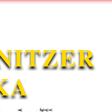
de
💙 Alpaka/Lama Patenschaft
🛒 Hofladen
📦 O
NITZER
KA