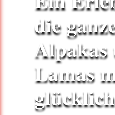
Ein Erle
die ganz
Alpakas
Lamas m
glücklic