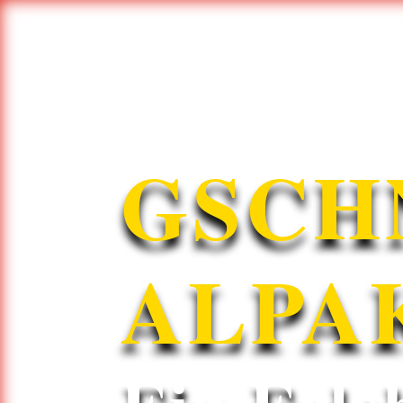
+43 650 3630575
kontakt@alpaka.tirol
🚶‍♂️ Wanderungen
🦙 unsere Her
GSCH
ALPA